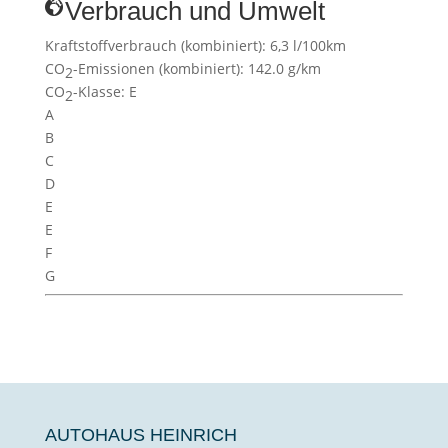
Verbrauch und Umwelt
Kraftstoffverbrauch (kombiniert):
6,3 l/100km
CO
-Emissionen (kombiniert):
142.0 g/km
2
CO
-Klasse:
E
2
A
B
C
D
E
E
F
G
AUTOHAUS HEINRICH