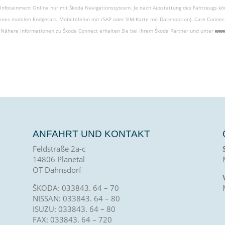
on Infotainment Online nur mit Škoda Navigationssystem. Je nach Ausstattung des Fahrzeugs kö
ines mobilen Endgeräts, Mobiltelefon mit rSAP oder SIM-Karte mit Datenoption). Care Connec
. Nähere Informationen zu Škoda Connect erhalten Sie bei Ihrem Škoda Partner und unter
www
ANFAHRT UND KONTAKT
Feldstraße 2a-c
14806 Planetal
OT Dahnsdorf
ŠKODA: 033843. 64 – 70
NISSAN: 033843. 64 – 80
ISUZU: 033843. 64 – 80
FAX: 033843. 64 – 720