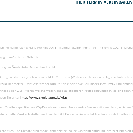
HIER TERMIN VEREINBAREN
auch (kombiniert): 4,8–6,5 l/100 km; CO₂-Emissionen (kombiniert): 109–148 g/km; CO2- Effizienz
egen Aufpreis erhältlich ist.
ehlung der Škoda Auto Deutschland GmbH.
m gesetzlich vorgeschriebenen WLTP-Verfahren (Worldwide Harmonized Light Vehicles Test 
rzyklus) ersetzte. Der Gesetzgeber arbeitet an einer Novellierung der Pkw-EnVKV und empfiehl
ngabe der WLTP-Werte, welche wegen der realistischeren Prüfbedingungen in vielen Fällen h
den Sie unter
https://www.skoda-auto.de/wltp
.
en offiziellen spezifischen CO₂-Emissionen neuer Personenkraftwagen können dem ‚Leitfaden 
r an allen Verkaufsstellen und bei der DAT Deutsche Automobil Treuhand GmbH, Hellmuth-H
rhältlich. Die Dienste sind modellabhängig, teilweise kostenpflichtig und ihre Verfügbarkei