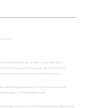
klasse: C-E
Procedure) ermittelt, das ab dem 1. September 2018
t in der Zwischenzeit für Fahrzeuge, die nicht mehr auf
öher sind als die nach dem früheren NEFZ-Verfahren.
über den Kraftstoffverbrauch, die CO₂-Emissionen und den
irth-Straße 1, D-73760 Ostfildern oder
t ist abhängig vom Land und vom Mobilfunkempfang. Registrierung