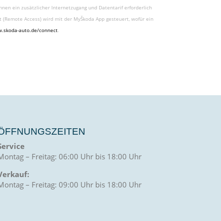
nnen ein zusätzlicher Internetzugang und Datentarif erforderlich
t (Remote Access) wird mit der MyŠkoda App gesteuert, wofür ein
.skoda-auto.de/connect
.
ÖFFNUNGSZEITEN
Service
Montag – Freitag: 06:00 Uhr bis 18:00 Uhr
Verkauf:
Montag – Freitag: 09:00 Uhr bis 18:00 Uhr