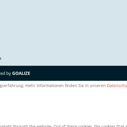
n
n
red by
GOALIZE
gserfahrung, mehr Informationen finden Sie in unseren
Datenschu
igate through the website. Out of these cookies, the cookies that 