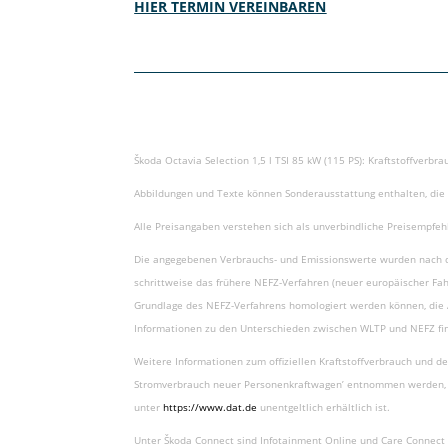
HIER TERMIN VEREINBAREN
Škoda Octavia Selection 1,5 l TSI 85 kW (115 PS): Kraftstoffverbr
Abbildungen und Texte können Sonderausstattung enthalten, die g
Alle Preisangaben verstehen sich als unverbindliche Preisempf
Die angegebenen Verbrauchs- und Emissionswerte wurden nach de
schrittweise das frühere NEFZ-Verfahren (neuer europäischer Fah
Grundlage des NEFZ-Verfahrens homologiert werden können, die A
Informationen zu den Unterschieden zwischen WLTP und NEFZ fin
Weitere Informationen zum offiziellen Kraftstoffverbrauch und d
Stromverbrauch neuer Personenkraftwagen’ entnommen werden, de
unter
https://www.dat.de
unentgeltlich erhältlich ist.
Unter Škoda Connect sind Infotainment Online und Care Connect e