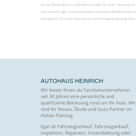
bei der Škoda Auto a.s. erforderlich, außer für eCall. Nutzung v
sein, wodurch ggf. zusätzliche Kosten entstehen (WLAN-Hotspot e
Smartphone (iOS oder Android) mit Internetzugang benötigt wird
AUTOHAUS HEINRICH
Wir bieten Ihnen als Familienunternehmen
seit 30 Jahren eine persönliche und
qualifizierte Betreuung rund um Ihr Auto. Wir
sind Ihr Nissan, Škoda und Isuzu Partner im
Hohen Fläming.
Egal ob Fahrzeugverkauf, Fahrzeugankauf,
Inspektion, Reparatur, Instandsetzung oder