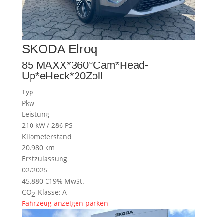
SKODA
Elroq
85 MAXX*360°Cam*Head-
Up*eHeck*20Zoll
Typ
Pkw
Leistung
210 kW / 286 PS
Kilometerstand
20.980 km
Erstzulassung
02/2025
45.880 €
19% MwSt.
CO
-Klasse:
A
2
Fahrzeug anzeigen
parken