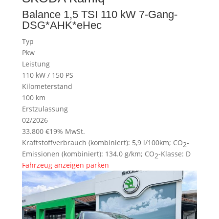
Balance 1,5 TSI 110 kW 7-Gang-
DSG*AHK*eHec
Typ
Pkw
Leistung
110 kW / 150 PS
Kilometerstand
100 km
Erstzulassung
02/2026
33.800 €
19% MwSt.
Kraftstoffverbrauch (kombiniert):
5,9 l/100km
;
CO
-
2
Emissionen (kombiniert):
134.0 g/km
;
CO
-Klasse:
D
2
Fahrzeug anzeigen
parken