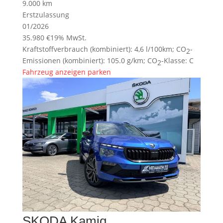
9.000 km
Erstzulassung
01/2026
35.980 €
19% MwSt.
Kraftstoffverbrauch (kombiniert):
4,6 l/100km
;
CO
-
2
Emissionen (kombiniert):
105.0 g/km
;
CO
-Klasse:
C
2
Fahrzeug anzeigen
parken
SKODA
Kamiq