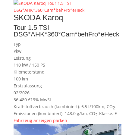
SKODA
Karoq
Tour 1.5 TSI
DSG*AHK*360°Cam*behFro*eHeck
Typ
Pkw
Leistung
110 kW / 150 PS
Kilometerstand
100 km
Erstzulassung
02/2026
36.480 €
19% MwSt.
Kraftstoffverbrauch (kombiniert):
6,5 l/100km
;
CO
-
2
Emissionen (kombiniert):
148.0 g/km
;
CO
-Klasse:
E
2
Fahrzeug anzeigen
parken