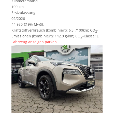
Kilometerstand
100 km
Erstzulassung
02/2026
44.980 €
19% MwSt.
Kraftstoffverbrauch (kombiniert):
6,3 l/100km
;
CO
-
2
Emissionen (kombiniert):
142.0 g/km
;
CO
-Klasse:
E
2
Fahrzeug anzeigen
parken