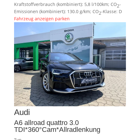
Kraftstoffverbrauch (kombiniert):
5,8 l/100km
;
CO
-
2
Emissionen (kombiniert):
130.0 g/km
;
CO
-Klasse:
D
2
Fahrzeug anzeigen
parken
Audi
A6 allroad quattro 3.0
TDI*360°Cam*Allradlenkung
Typ