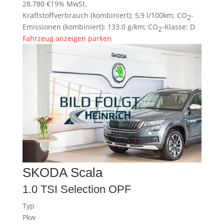
28.780 €
19% MwSt.
Kraftstoffverbrauch (kombiniert):
5,9 l/100km
;
CO
-
2
Emissionen (kombiniert):
133.0 g/km
;
CO
-Klasse:
D
2
Fahrzeug anzeigen
parken
SKODA
Scala
1.0 TSI Selection OPF
Typ
Pkw