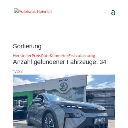
Sortierung
Hersteller
Preis
Rate
Kilometer
Erstzulassung
Anzahl gefundener Fahrzeuge:
34
1
/
2
/
3