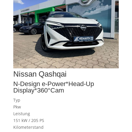
Nissan
Qashqai
N-Design e-Power*Head-Up
Display*360°Cam
Typ
Pkw
Leistung
151 kW / 205 PS
Kilometerstand