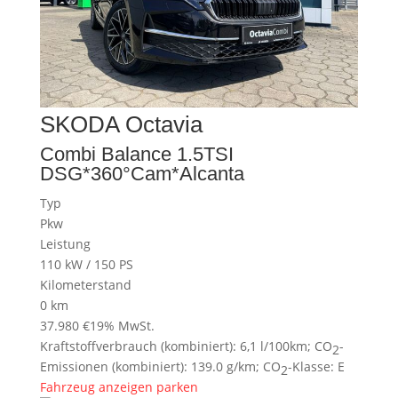
SKODA
Octavia
Combi Balance 1.5TSI
DSG*360°Cam*Alcanta
Typ
Pkw
Leistung
110 kW / 150 PS
Kilometerstand
0 km
37.980 €
19% MwSt.
Kraftstoffverbrauch (kombiniert):
6,1 l/100km
;
CO
-
2
Emissionen (kombiniert):
139.0 g/km
;
CO
-Klasse:
E
2
Fahrzeug anzeigen
parken